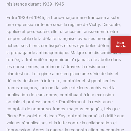
résistance durant 1939-1945
Entre 1939 et 1945, la franc-maçonnerie française a subi
une répression intense sous le régime de Vichy. Dissoute,
spoliée et persécutée, elle fut accusée faussement d’être
responsable de la défaite française, avec ses membres
Next
fichés, ses biens confisqués et ses symboles déformés par
Article
la propagande antimaçonnique. Malgré une dissémination
forcée, la fraternité maçonnique n’a jamais été abolie dans
les consciences, continuant à travers la résistance
clandestine. Le régime a mis en place une série de lois et
décrets destinés à interdire, contrôler et stigmatiser les
francs-maçons, incluant la saisie de leurs archives et la
publication de leurs noms, contribuant à leur exclusion
sociale et professionnelle. Parallèlement, la résistance
comptait de nombreux francs-maçons engagés, tels que
Pierre Brossolette et Jean Zay, qui ont incarné la fidélité aux
valeurs républicaines et la lutte contre la collaboration et
l’oppression. Après la guerre, la reconstruction maçonnique