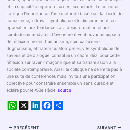
et sa capacité à répondre aux enjeux actuels. Le colloque
souligne l’importance d’une méthode basée sur la liberté de
conscience, le travail symbolique et le discernement, en
opposition aux tendances à la désinformation et aux
certitudes immédiates. L’événement veut ouvrir un espace
de réflexion mêlant humanisme, spiritualité sans
dogmatisme, et fraternité. Montpellier, ville symbolique de
savoirs et de dialogue, constitue un cadre idéal pour cette
réflexion sur l’avenir maçonnique et sa transmission à la
société contemporaine. Ainsi, le colloque ne se limite pas à
une suite de conférences mais invite à une participation
collective pour construire ensemble un sens durable et
éclairé pour le XXIe siècle.
source
W
X
Li
F
P
h
n
a
ar
at
k
c
ta
PRÉCÉDENT
SUIVANT