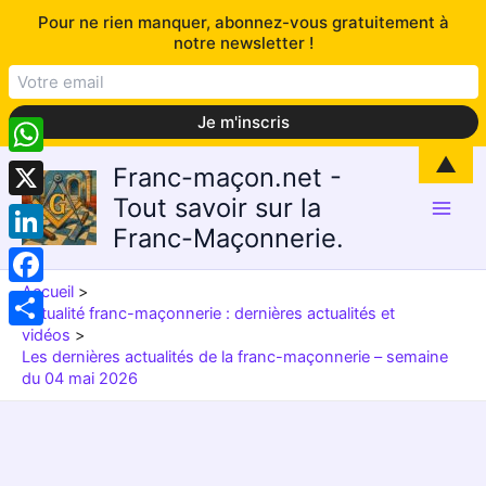
Pour ne rien manquer, abonnez-vous gratuitement à
notre newsletter !
Aller
▲
WhatsApp
Franc-maçon.net -
au
Tout savoir sur la
contenu
X
Franc-Maçonnerie.
LinkedIn
Accueil
Facebook
Actualité franc-maçonnerie : dernières actualités et
vidéos
Partager
Les dernières actualités de la franc-maçonnerie – semaine
du 04 mai 2026