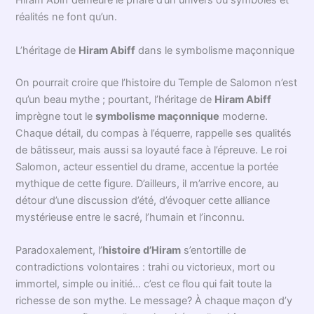
Mais il ne faut pas croire que la
légende d’Hiram
se
contente d’une simple biographie. Hiram est l’homme au
centre d’un récit fondateur, traversant les époques et
porteur d’un
symbolisme maçonnique
puissant. Certains
diront qu’il fut trahi, d’autres qu’il fut élevé — mais tous
s’accordent sur un point : sa vie et sa mort résonnent
comme une leçon de persévérance et de dévouement. On
pourrait y voir un conte d’enfants ; pourtant sa légende
habite chaque coin de nos loges et chaque page d’histoire
du Temple…
La légende d’Hiram Abiff : secret, rite et transmission
La légende d’Hiram Abiff ne se raconte pas comme on
narrerait la pluie tombée sur les pavés de Paris ; elle se
transmet de bouche à oreille, lors des
rituels