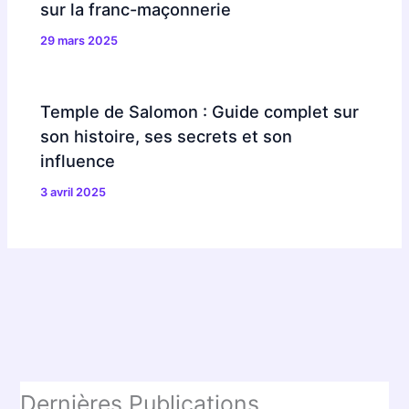
Dans la
franc-maçonnerie
, la figure d’Hiram Abiff
constitue le cœur du rite de maîtrise. Elle évoque le
passage, la transmission des savoirs d’une génération à
l’autre, mais aussi le secret, si cher aux initiés. Ce récit
rappelle, non sans malice, que la véritable
architecture
sacrée
n’est jamais seulement de pierre. L’histoire de
Hiram, souvent revisitée, se pare de multiples exégèses,
comme un vieux vin que l’on goûte différemment à chaque