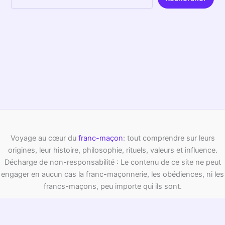
richesse de son mythe. Le message? À chaque maçon d’y
trouver son reflet, que l’on soit attiré par l’
architecture
sacrée
ou par le parfum enivrant du secret partagé. Au fil
des siècles,
la légende d’Hiram
et l’
histoire du Temple
invitent à méditer l’importance de la transmission. Peut-on
jamais vraiment percer le secret d’Hiram Abiff? On pourrait
en douter, et c’est peut-être ce qui fait la beauté du mythe.
PRÉCÉDENT
SUIVANT
Publications similaires
Les corporations bâtisseurs médiévaux :