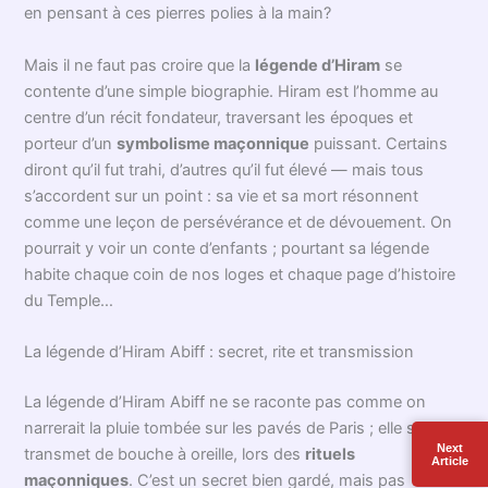
Que l’on se promène sur les sentiers boisés d’un printemps
précoce ou que l’on feuillette d’antiques grimoires à la lueur
blafarde d’une bougie, le nom de
Hiram Abiff
évoque
mystère et grandeur. Mais qui était véritablement ce
personnage central dans l’imaginaire de la
franc-
maçonnerie
? Selon la tradition, il fut le maître architecte du
mythique
Temple de Salomon
. Sa mention apparaît dans
les vieux textes, notamment la Bible hébraïque, où, artisan
venu de Tyr, il fut choisi par le roi Salomon pour ériger un
Next
édifice destiné à rassembler l’esprit du peuple hébreu.
Article
D’ailleurs, entre nous, qui n’a pas ressenti un léger frisson