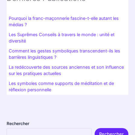
saison. Entre fidélité, sacrifice et espoir de renaissance,
Hiram Abiff demeure le phare d’un univers où symboles et
réalités ne font qu’un.
L’héritage de
Hiram Abiff
dans le symbolisme maçonnique
On pourrait croire que l’histoire du Temple de Salomon n’est
qu’un beau mythe ; pourtant, l’héritage de
Hiram Abiff
imprègne tout le
symbolisme maçonnique
moderne.
Chaque détail, du compas à l’équerre, rappelle ses qualités
de bâtisseur, mais aussi sa loyauté face à l’épreuve. Le roi
Salomon, acteur essentiel du drame, accentue la portée
mythique de cette figure. D’ailleurs, il m’arrive encore, au
détour d’une discussion d’été, d’évoquer cette alliance
mystérieuse entre le sacré, l’humain et l’inconnu.
Paradoxalement, l’
histoire d’Hiram
s’entortille de
contradictions volontaires : trahi ou victorieux, mort ou
immortel, simple ou initié… c’est ce flou qui fait toute la