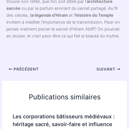
maçonniques
. C’est un secret bien gardé, mais pas
hermétique. Hiram devient le symbole du bâtisseur idéal,
mais aussi du sacrifice, car, dans le récit traditionnel, il
refuse de trahir son art et ses secrets, même sous la
menace, ce qui conduit à sa disparition tragique. Étrange?
Peut-être — mais les histoires les plus fortes touchent
toujours à l’intemporel. D’ailleurs, qui n’a jamais rêvé
d’accomplir une œuvre si haute qu’elle se poursuive après la
mort?