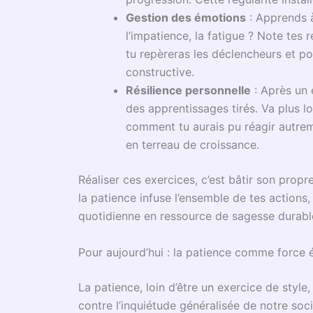
personnelle
dialoguent ici : d’un côté, la fer
transformation lente.
La patience n’est jamais acquise ; elle se t
nos instincts premiers. N’est-ce pas là, da
véritable croissance ? Accepter nos échecs,
recommencer. La patience ne fait pas disparaît
étapes, par micro-avancées, que s’enracine l
recul, chaque respiration consciente, chaque 
prépare la récolte future.
Dans l’atelier intérieur du franc-maçon, la
to
renoncement, mais un investissement dans la
une transformation profonde, invisible, et a
Méthodes concrètes pour apprendre la pati
Adopter une vertu demande de la méthode a