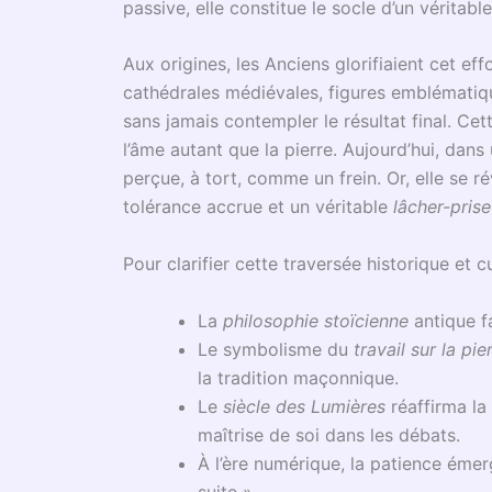
Imaginez la
patience
telle une cathédrale in
après épreuve. Les premiers pas sur le chem
musique : les gestes sont malhabiles, les note
son, témoignent déjà de la maturation d’un 
d’attente, loin d’être inutile, devient un cre
silence se fait sentir, que l’impatience grond
de croissance.
La patience s’impose comme discipline du cœ
résilience
et l’
auto-discipline
, rappelant qu
à la norme que de liberté conquise sur le tum
performance, chaque moment de patience rec
Patience n’est pas stagnation : elle est ger
floraison. L’homme qui cultive la patience, t
intérieure et découvre la noblesse du temps