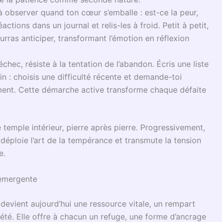
meté dans l’adversité ; de l’autre, l’ouverture à la
ravaille comme un muscle, souvent à contrecourant de
ns ce combat quotidien contre soi-même, que réside la
 contempler humblement nos limites, puiser la force de
re la frustration, elle l’apprivoise. C’est aussi par
a discipline intérieure. En cela, chaque moment de
minute d’attente volontaire construit la maturité et
lérance à la frustration
devient alors non un
 paix de l’esprit. Non pas fermeture, mais ouverture à
uthentique.
ence au quotidien
utant que de la volonté.
Apprendre la patience
requiert