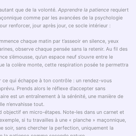
te.
 patience reste le patrimoine commun des chercheurs de
t et le durable, entre la frénésie et la vigilance.
essus intérieur
naître l’inconfort profond que peut susciter l’attente. Le
e plaisir immédiat et la gratification rapide. Mais, en
nd, celui du temps long, de l’apprivoisement de soi, du
tre le besoin pressant d’obtenir et la vertu de différer
parcourir.
 séculaire, s’exerce à forger dans l’épreuve un espace
 une pierre sur l’autel de la sagesse, transformant chaque
du sculpteur devant la roche indomptée, le franc-maçon
’utiliser comme allié. Patience et
résilience