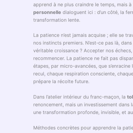
Aux origines, les Anciens glorifiaient cet ef
cathédrales médiévales, figures emblématiq
sans jamais contempler le résultat final. Cet
l’âme autant que la pierre. Aujourd’hui, dans
perçue, à tort, comme un frein. Or, elle se r
tolérance accrue et un véritable
lâcher-prise
Pour clarifier cette traversée historique et c
La
philosophie stoïcienne
antique fa
Le symbolisme du
travail sur la pie
la tradition maçonnique.
Le
siècle des Lumières
réaffirma la
maîtrise de soi dans les débats.
À l’ère numérique, la patience émer
suite ».
Au cœur de la loge, chaque rituel in