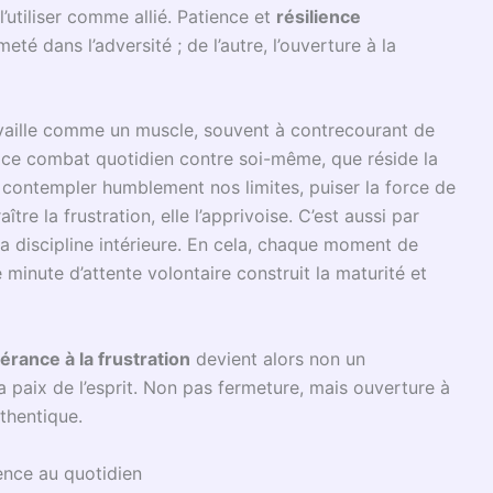
fort constant de transformation. Les bâtisseurs des
ues pour les francs-maçons, passaient leur vie à œuvrer
te acceptation patiente du résultat différé façonnait
 une société dominée par l’instantanéité, la patience est
évèle une clé pour accéder à une réflexion sereine, une
.
ulturelle, voici quelques repères essentiels :
isait déjà de la patience une force devant l’adversité.
rre brute
ouvrit un chemin d’évolution personnelle dans
 patience comme vertu sociale et politique, valorisant la
ge comme antidote à la culture du « tout, tout de
vite à suspendre l’action, à méditer le silence, à