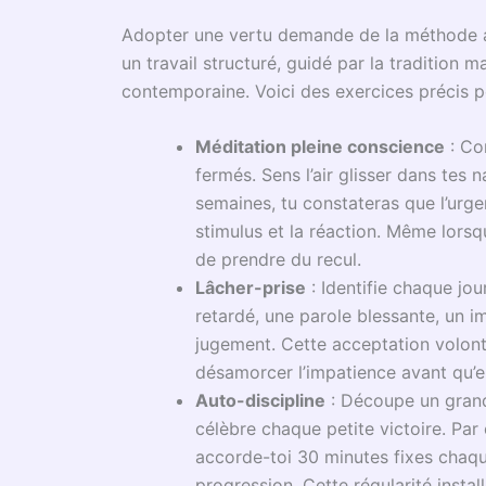
découvrir la sagesse derrière l’atten
À ce carrefour entre hier et aujourd’hui, la
sens, une passerelle suspendue entre l’immédia
Développer la patience : comprendre le proc
Développer
la patience
, c’est d’abord recon
monde matériel nous pousse sans cesse vers l
parallèle, un chemin plus exigeant nous atte
façonnage patient de l’âme. La dialectique en
dévoile ainsi l’étendue du chemin intérieur à 
Chaque franc-maçon, héritier d’une tradition
de sérénité. L’attente devient alors un outil,
contrariété en leçon essentielle. À l’image 
apprend à ne plus craindre le temps, mais à l