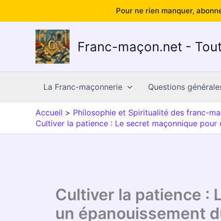
Pour ne rien manquer, abonne
Aller
au
Franc-maçon.net - Tout
contenu
La Franc-maçonnerie
Questions générale
Accueil
Philosophie et Spiritualité des franc-m
Cultiver la patience : Le secret maçonnique pou
Cultiver la patience 
un épanouissement d