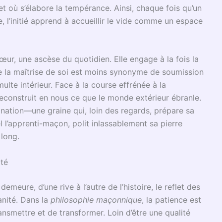
stant semble précipité et chaque minute dérobée. Nous
 exigence de résultats instantanés. Pourtant, il est
oré de l’harmonie intérieure :
cultiver la patience
. Cette
ns autant qu’à l’esprit désireux de paix, appelle à une