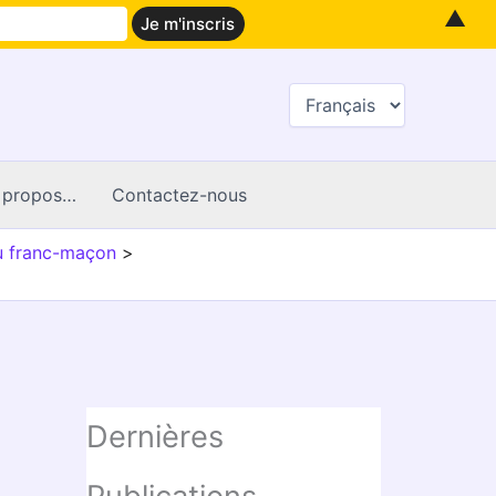
▲
Choisir
une
langue
 propos…
Contactez-nous
du franc-maçon
Dernières