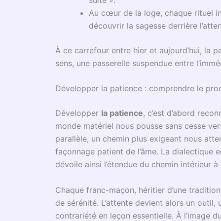
La patience : pont entre tradition et modern
La notion de patience a traversé les âges et d
préoccupations les plus profondes de l’hum
inscrite dans l’acte même d’apprendre, de tr
passive, elle constitue le socle d’un vérita