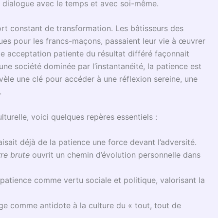
visible que nous élevons, pierre après pierre et épreuve
in maçonnique s’apparentent à l’apprentissage de la
s hésitantes, mais l’écoute attentive, le silence avant le
esprit patient. Dans les loges maçonniques, ce temps
uset où s’élabore la tempérance. Ainsi, chaque fois qu’un
e, l’initié apprend à accueillir le vide comme un espace
ur, une ascèse du quotidien. Elle engage à la fois la
e la maîtrise de soi est moins synonyme de soumission
ulte intérieur. Face à la course effrénée à la
onstruit en nous ce que le monde extérieur ébranle.
mination—une graine qui, loin des regards, prépare sa
el l’apprenti-maçon, polit inlassablement sa pierre
 long.