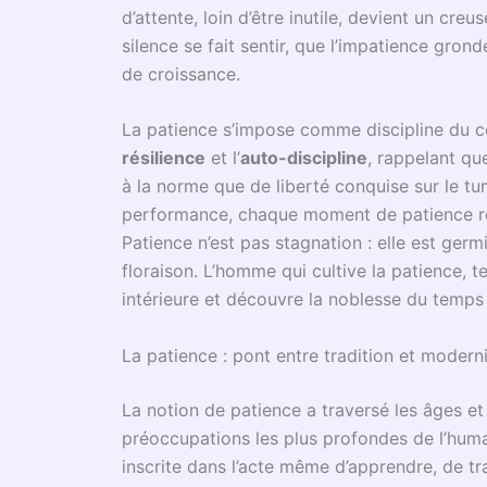
Dans le tumulte de notre époque, chaque in
sommes cernés d’attentes immédiates et d’une
une vertu rare qui, patiemment, tisse le fil d
qualité, importante aux yeux des francs-maço
forme d’ouverture spirituelle singulière.