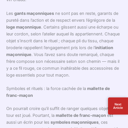
Quand on parle d’objets sacrés, la
mallette de franc-
maçon
occupe une place à part dans l’imaginaire et la
pratique de chaque initié. Il ne s’agit pas seulement d’un
contenant : c’est un véritable écrin de symboles et
d’
accessoires maçonniques
soigneusement choisis. On y
retrouve toujours le fameux
tablier maçonnique
, pièce
maîtresse et mémoire vivante du travail accompli lors des
Next
Article
cérémonies. D’ailleurs, entre nous : un frère sans tablier
pendant la tenue ? Inimaginable, surtout par une froide
soirée de décembre où la tradition réchauffe plus qu’un bon