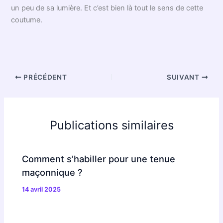
compagnons muets du parcours initiatique. L’
équerre et le
compas
, gravés ou sous forme de bijoux, ne manquent
jamais d’accompagner le maçon lors de chaque tenue.
D’ailleurs, savez-vous que certains choisissent de cacher
un petit manuscrit de leurs propres réflexions sur les
rituels maçonniques
? Question de tempérament peut-
être, ou goût du mystère — qui sait…