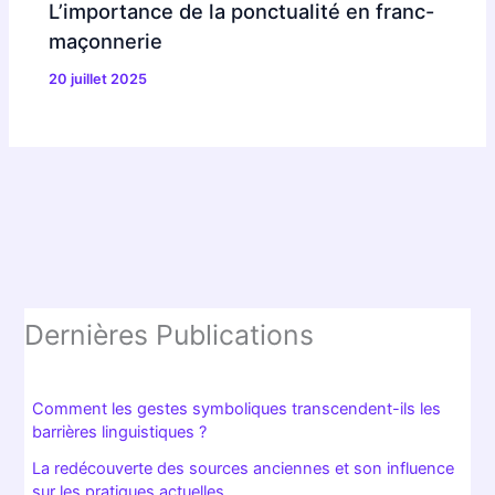
Les rituels sont au cœur de toute démarche ; ils donnent
chair et âme aux objets disposés dans la mallette. Tourner
la clé d’une mallette pleine, c’est comme chuchoter à la
mémoire de la loge. D’une certaine façon, ces accessoires
de loge deviennent autant d’amulettes, inscrites dans la
temporalité, indissociables d’une certaine atmosphère, celle
des soirs d’intronisation où l’air de la salle semble chargé
d’histoire. Que faut-il retenir ? La dimension pratique
importe, certes, mais l’essentiel réside dans la charge
émotionnelle que chaque objet transporte…