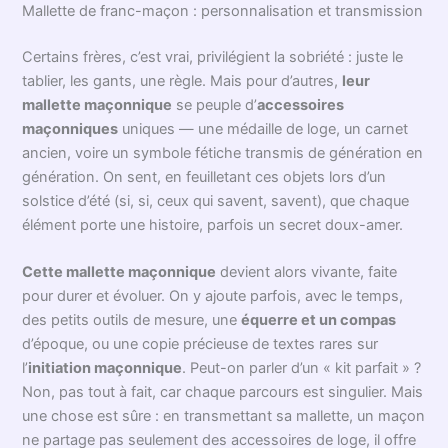
Les
gants maçonniques
ne sont pas en reste, garants de
pureté dans l’action et de respect envers l’égrégore de la
loge maçonnique
. Certains glissent aussi une écharpe ou
leur cordon, selon l’atelier auquel ils appartiennent. Chaque
objet s’inscrit dans le rituel ; chaque pli du tissu, chaque
broderie rappellent l’engagement pris lors de l’
initiation
maçonnique
. Vous l’avez sans doute remarqué, chaque
frère compose son nécessaire selon son chemin — mais il
y a ce fil rouge, ce commun inaltérable des accessoires de
loge essentiels pour tout maçon.
Symboles et rituels : la force cachée de la
mallette de
franc-maçon
On pourrait croire qu’il suffit de ranger quelques objets et le
tour est joué. Pourtant, la
mallette de franc-maçon
est
aussi un écrin pour les
symboles maçonniques
, ces