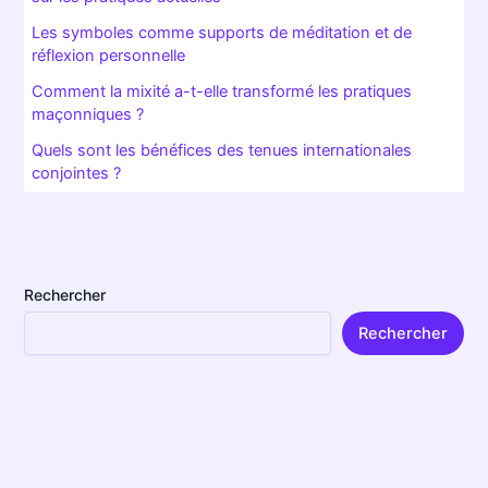
Mallette de franc-maçon : personnalisation et transmission
Certains frères, c’est vrai, privilégient la sobriété : juste le
tablier, les gants, une règle. Mais pour d’autres,
leur
mallette maçonnique
se peuple d’
accessoires
maçonniques
uniques — une médaille de loge, un carnet
ancien, voire un symbole fétiche transmis de génération en
génération. On sent, en feuilletant ces objets lors d’un
solstice d’été (si, si, ceux qui savent, savent), que chaque
élément porte une histoire, parfois un secret doux-amer.
Cette mallette maçonnique
devient alors vivante, faite
pour durer et évoluer. On y ajoute parfois, avec le temps,
des petits outils de mesure, une
équerre et un compas
d’époque, ou une copie précieuse de textes rares sur
l’
initiation maçonnique
. Peut-on parler d’un « kit parfait » ?
Non, pas tout à fait, car chaque parcours est singulier. Mais
une chose est sûre : en transmettant sa mallette, un maçon